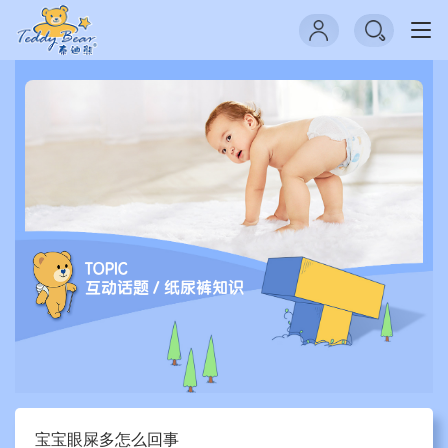
思
洋
广
州
网
站
建
设
公
司
TOPIC
互动话题
/ 纸尿裤知识
宝宝眼屎多怎么回事